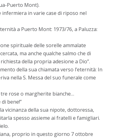
gua-Puerto Mont).
 infermiera in varie case di riposo nel
fraternità a Puerto Mont: 1973/76, a Paluzza:
one spirituale delle sorelle ammalate
 ricercata, ma anche qualche salmo che di
ichiesta della propria adesione a Dio”.
ento della sua chiamata verso l’eternità: In
eriva nella S. Messa del suo funerale come
lo tre rose o margherite bianche…
 di bene!”
la vicinanza della sua nipote, dottoressa,
tarla spesso assieme ai fratelli e famigliari.
elo.
iana, proprio in questo giorno 7 ottobre