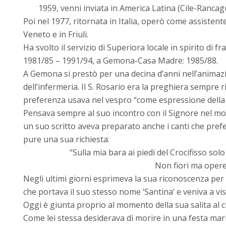
1959, venni inviata in America Latina (Cile-Ranca
Poi nel 1977, ritornata in Italia, operò come assistente
Veneto e in Friuli.
Ha svolto il servizio di Superiora locale in spirito di 
1981/85 – 1991/94, a Gemona-Casa Madre: 1985/88.
A Gemona si prestò per una decina d’anni nell’animazi
dell’infermeria. Il S. Rosario era la preghiera sempre
preferenza usava nel vespro “come espressione della r
Pensava sempre al suo incontro con il Signore nel mom
un suo scritto aveva preparato anche i canti che pref
pure una sua richiesta:
“Sulla mia bara ai piedi del Crocifisso so
Non fiori ma opere
Negli ultimi giorni esprimeva la sua riconoscenza per 
che portava il suo stesso nome ‘Santina’ e veniva a visi
Oggi è giunta proprio al momento della sua salita al ci
Come lei stessa desiderava di morire in una festa mar