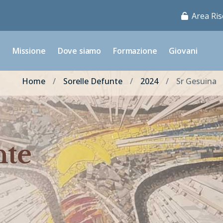
Area Ris
o
Missione
Dove siamo
Formazione
Giovani
Home
Sorelle Defunte
2024
Sr Gesuina
nte