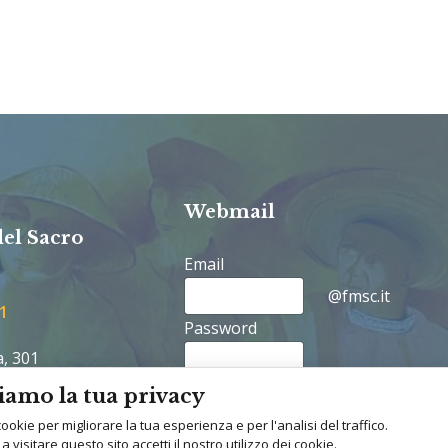
Webmail
del Sacro
Email
@fmsc.it
1
Password
a, 301
iamo la tua privacy
cookie per migliorare la tua esperienza e per l'analisi del traffico.
.org
visitare questo sito accetti il nostro utilizzo dei cookie.