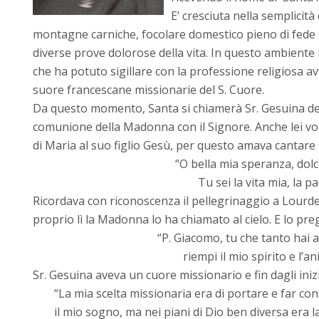
E’ cresciuta nella semplicità 
montagne carniche, focolare domestico pieno di fede
diverse prove dolorose della vita. In questo ambiente
che ha potuto sigillare con la professione religiosa a
suore francescane missionarie del S. Cuore.
Da questo momento, Santa si chiamerà Sr. Gesuina dell
comunione della Madonna con il Signore. Anche lei vol
di Maria al suo figlio Gesù, per questo amava cantare
“O bella mia speranza, dol
Tu sei la vita mia, la pa
Ricordava con riconoscenza il pellegrinaggio a Lour
proprio lì la Madonna lo ha chiamato al cielo. E lo pre
“P. Giacomo, tu che tanto hai 
riempi il mio spirito e l’a
Sr. Gesuina aveva un cuore missionario e fin dagli inizi
“La mia scelta missionaria era di portare e far con
il mio sogno, ma nei piani di Dio ben diversa era 