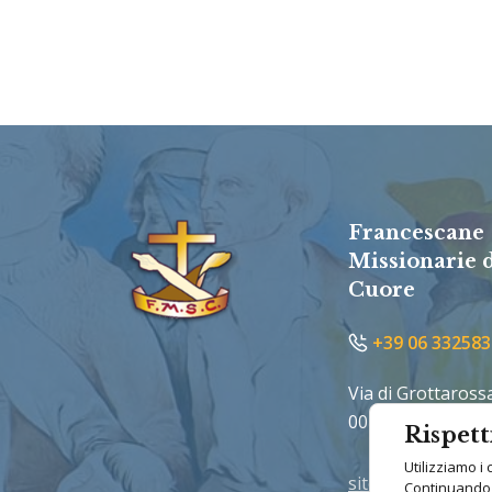
Francescane
Missionarie 
Cuore
+39 06 332583
Via di Grottaross
00189 Roma
Rispett
Utilizziamo i 
sito@francescane
Continuando a 