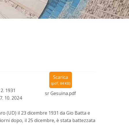
Scarica
(
pdf,
84 KB
)
12. 1931
sr Gesuina.pdf
. 10. 2024
ro (UD) il 23 dicembre 1931 da Gio Batta e
orni dopo, il 25 dicembre, è stata battezzata