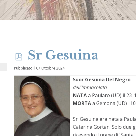
p
Sr Gesuina
d
Pubblicato il 07 Ottobre 2024
Suor Gesuina Del Negro
f
dell'Immacolata
NATA
a Paularo (UD) il 23. 
MORTA
a Gemona (UD) il 07
Sr. Gesuina era nata a Paula
Caterina Gortan. Solo due gi
ricevendo il nome di 'Santa'.