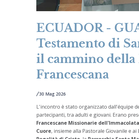
ECUADOR - GUA
Testamento di Sa
il cammino della
Francescana
30 Mag 2026
L'incontro è stato organizzato dall'équipe d
partecipanti, tra adulti e giovani. Erano prese
Francescane Missionarie dell'Immacolat
Cuore
, insieme alla Pastorale Giovanile e ai L
Regalità di Cristo
, la
Parrocchia Santa M