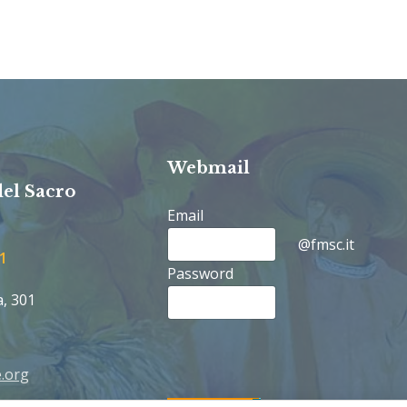
Webmail
del Sacro
Email
@fmsc.it
1
Password
a, 301
.org