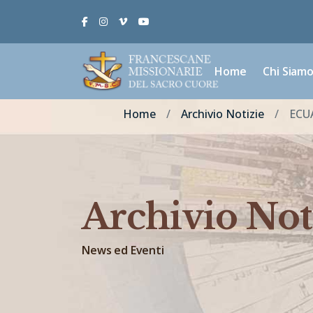
Facebook
Instagram
Vimeo
Youtube
Home
Chi Siam
Home
Archivio Notizie
ECUA
Archivio Not
News ed Eventi