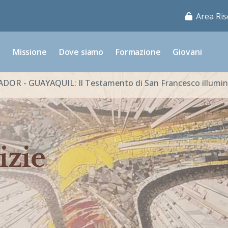
Area Ris
o
Missione
Dove siamo
Formazione
Giovani
DOR - GUAYAQUIL: Il Testamento di San Francesco illumina
izie