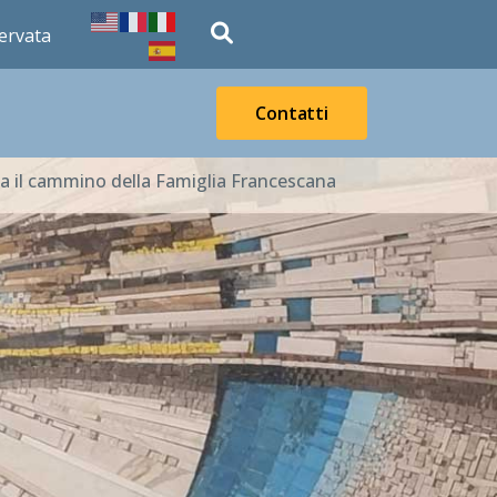
fas
ervata
fa-
magnifying-
Contatti
glass
 il cammino della Famiglia Francescana