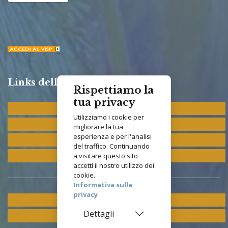
Links della Congregazione
Rispettiamo la
tua privacy
Provincia "St. Francis"
Utilizziamo i cookie per
Provincia "M. Immacolata"
migliorare la tua
esperienza e per l'analisi
Provincia "S. Antonio"
del traffico. Continuando
Provincia "S. Elisabetta"
a visitare questo sito
accetti il nostro utilizzo dei
cookie.
Informativa sulla
privacy
Ramo ETS
Dettagli
Istituto Asisium