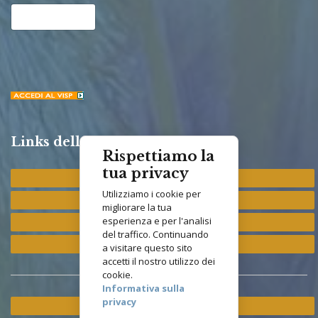
Links della Congregazione
Rispettiamo la
tua privacy
Provincia "St. Francis"
Utilizziamo i cookie per
Provincia "M. Immacolata"
migliorare la tua
esperienza e per l'analisi
Provincia "S. Antonio"
del traffico. Continuando
Provincia "S. Elisabetta"
a visitare questo sito
accetti il nostro utilizzo dei
cookie.
Informativa sulla
privacy
Ramo ETS