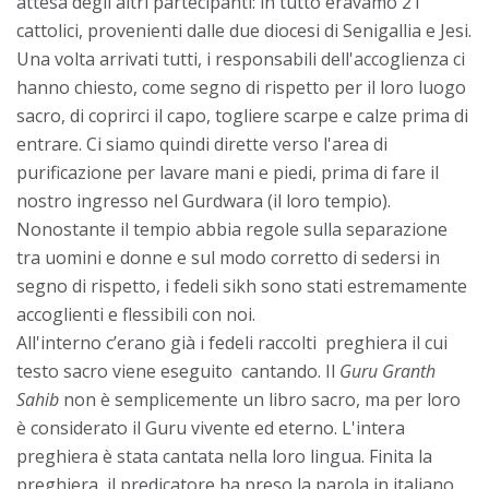
attesa degli altri partecipanti: in tutto eravamo 21
cattolici, provenienti dalle due diocesi di Senigallia e Jesi.
Una volta arrivati tutti, i responsabili dell'accoglienza ci
hanno chiesto, come segno di rispetto per il loro luogo
sacro, di coprirci il capo, togliere scarpe e calze prima di
entrare. Ci siamo quindi dirette verso l'area di
purificazione per lavare mani e piedi, prima di fare il
nostro ingresso nel Gurdwara (il loro tempio).
Nonostante il tempio abbia regole sulla separazione
tra uomini e donne e sul modo corretto di sedersi in
segno di rispetto, i fedeli sikh sono stati estremamente
accoglienti e flessibili con noi.
All'interno c’erano già i fedeli raccolti preghiera il cui
testo sacro viene eseguito cantando. Il
Guru Granth
Sahib
non è semplicemente un libro sacro, ma per loro
è considerato il Guru vivente ed eterno. L'intera
preghiera è stata cantata nella loro lingua. Finita la
preghiera, il predicatore ha preso la parola in italiano,