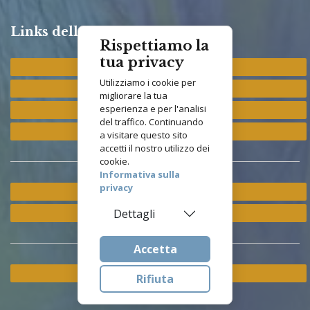
Links della Congregazione
Rispettiamo la
tua privacy
Provincia "St. Francis"
Utilizziamo i cookie per
Provincia "M. Immacolata"
migliorare la tua
esperienza e per l'analisi
Provincia "S. Antonio"
del traffico. Continuando
Provincia "S. Elisabetta"
a visitare questo sito
accetti il nostro utilizzo dei
cookie.
Informativa sulla
privacy
Ramo ETS
Istituto Asisium
Dettagli
Accetta
Cookie & Privacy Policy
Rifiuta