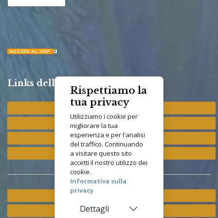
Links della Congregazione
Rispettiamo la
tua privacy
Provincia "St. Francis"
Utilizziamo i cookie per
Provincia "M. Immacolata"
migliorare la tua
esperienza e per l'analisi
Provincia "S. Antonio"
del traffico. Continuando
Provincia "S. Elisabetta"
a visitare questo sito
accetti il nostro utilizzo dei
cookie.
Informativa sulla
privacy
Ramo ETS
Dettagli
Istituto Asisium