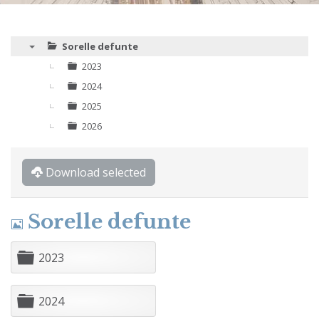
Sorelle defunte
▼
2023
2024
2025
2026
Download selected
Immagine
Sorelle defunte
C
2023
a
r
t
C
2024
e
a