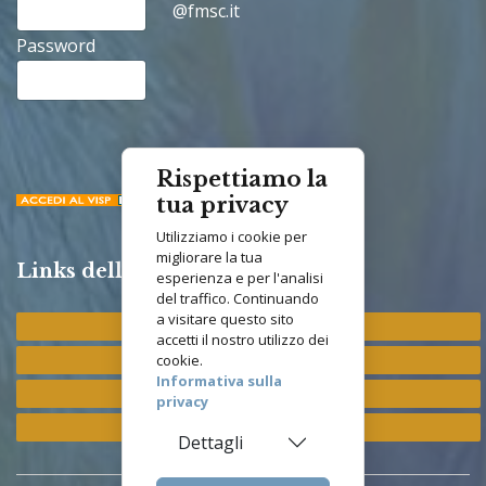
@fmsc.it
Password
Rispettiamo la
tua privacy
Utilizziamo i cookie per
migliorare la tua
Links della Congregazione
esperienza e per l'analisi
del traffico. Continuando
a visitare questo sito
Provincia "St. Francis"
accetti il nostro utilizzo dei
Provincia "M. Immacolata"
cookie.
Informativa sulla
Provincia "S. Antonio"
privacy
Provincia "S. Elisabetta"
Dettagli