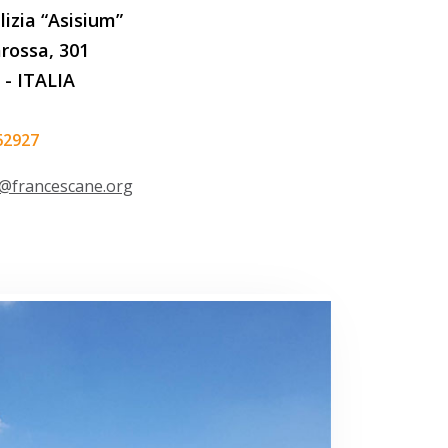
izia “Asisium”
arossa, 301
- ITALIA
62927
@francescane.org