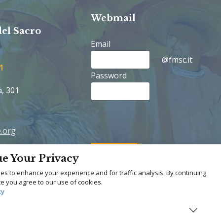
Webmail
del Sacro
Email
@fmsc.it
1
Password
a, 301
.org
rancescane.org
e Your Privacy
s to enhance your experience and for traffic analysis. By continuing
Youtube
site you agree to our use of cookies.
cy