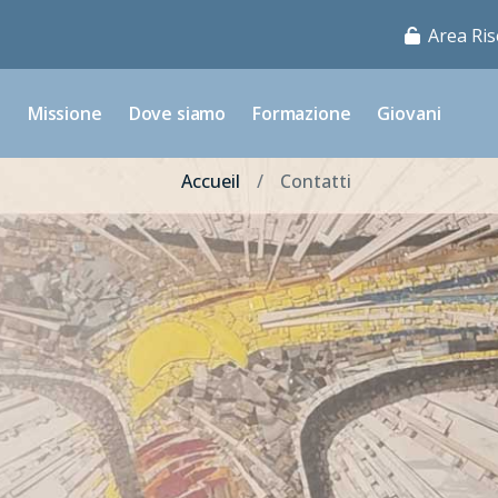
Area Ris
o
Missione
Dove siamo
Formazione
Giovani
Accueil
Contatti