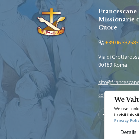
Francescane
Missionarie 
Cuore
+39 06 332583
Via di Grottaross
00189 Roma
sito@francescane
comunicazione@f
We Valu
We use cookie
Facebook
Vimeo
to visit this 
Privacy Poli
Details