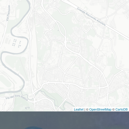
Leaflet
| ©
OpenStreetMap
©
CartoDB