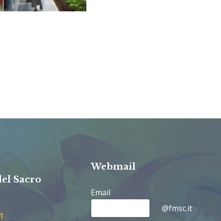
Webmail
del Sacro
Email
@fmsc.it
1