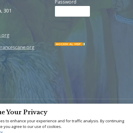
Password
a, 301
.org
rancescane.org
Youtube
e Your Privacy
Home
Chi Siamo
s to enhance your experience and for traffic analysis. By continuing
Missione
site you agree to our use of cookies.
cy