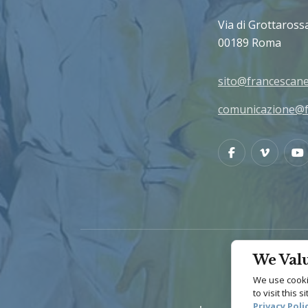
Via di Grottaross
00189 Roma
sito@francescane
comunicazione@f
Facebook
Vimeo
We Valu
We use cookie
to visit this 
Privacy Poli