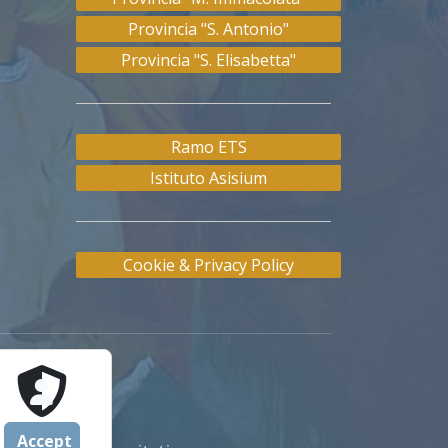
Provincia "S. Antonio"
Provincia "S. Elisabetta"
Ramo ETS
Istituto Asisium
Cookie & Privacy Policy
Accept