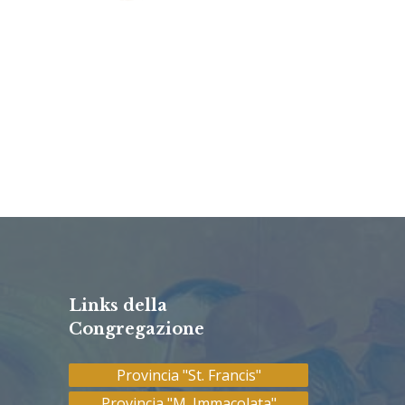
Links della
Congregazione
Provincia "St. Francis"
Provincia "M. Immacolata"