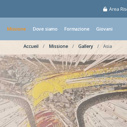
Area Ris
o
Missione
Dove siamo
Formazione
Giovani
Accueil
Missione
Gallery
Asia