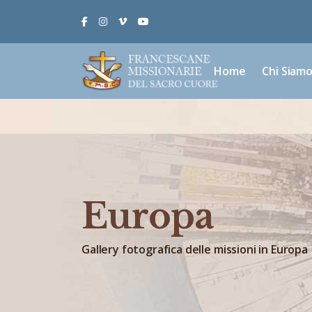
Facebook
Instagram
Vimeo
Youtube
Home
Chi Siam
Europa
Gallery fotografica delle missioni in Europa