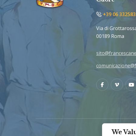
+39 06 332583
Via di Grottaross
00189 Roma
sito@francescane
comunicazione@f
Facebook
Vimeo
We Valu