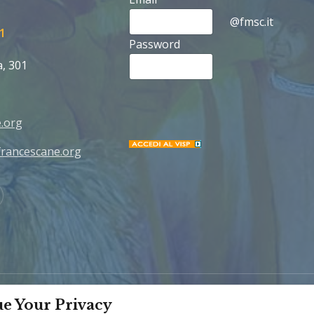
@fmsc.it
1
Password
a, 301
.org
rancescane.org
Youtube
e Your Privacy
Home
Chi Siamo