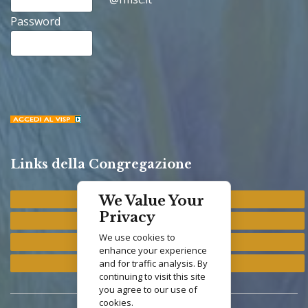
Password
Links della Congregazione
Provincia "St. Francis"
We Value Your
Privacy
Provincia "M. Immacolata"
We use cookies to
Provincia "S. Antonio"
enhance your experience
Provincia "S. Elisabetta"
and for traffic analysis. By
continuing to visit this site
you agree to our use of
cookies.