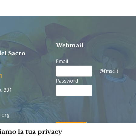
Webmail
del Sacro
Email
@fmsc.it
1
Password
a, 301
.org
rancescane.org
iamo la tua privacy