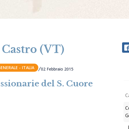
 Castro (VT)
NERALE - ITALIA
02 Febbraio 2015
sionarie del S. Cuore
C
C
G