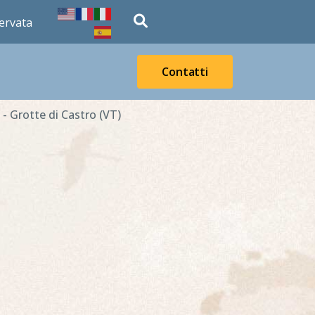
fas
ervata
fa-
magnifying-
Contatti
glass
- Grotte di Castro (VT)