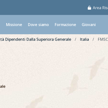
Area Ris
o
Missione
Dove siamo
Formazione
Giovani
à Dipendenti Dalla Superiora Generale
Italia
FMSC 
ale