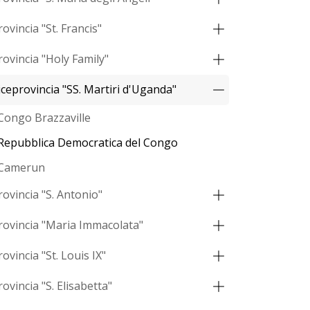
rovincia "St. Francis"
rovincia "Holy Family"
iceprovincia "SS. Martiri d'Uganda"
Congo Brazzaville
Repubblica Democratica del Congo
Camerun
rovincia "S. Antonio"
rovincia "Maria Immacolata"
rovincia "St. Louis IX"
rovincia "S. Elisabetta"