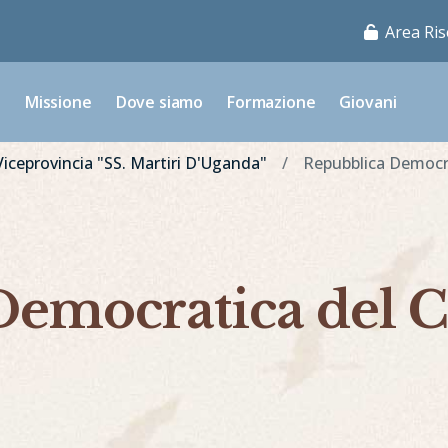
Area Ris
o
Missione
Dove siamo
Formazione
Giovani
Viceprovincia "SS. Martiri D'Uganda"
Repubblica Democr
Democratica del 