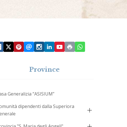
Province
asa Generalizia “ASISIUM”
omunità dipendenti dalla Superiora
enerale
rovincia "S. Maria degli Angeli"