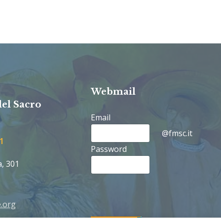
Webmail
del Sacro
Email
@fmsc.it
1
Password
a, 301
.org