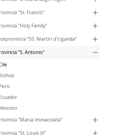
rovincia "St. Francis"
rovincia "Holy Family"
iceprovincia "SS. Martiri d'Uganda"
rovincia "S. Antonio"
Cile
Bolivia
Perù
Ecuador
Messico
rovincia "Maria Immacolata"
rovincia "St. Louis IX"