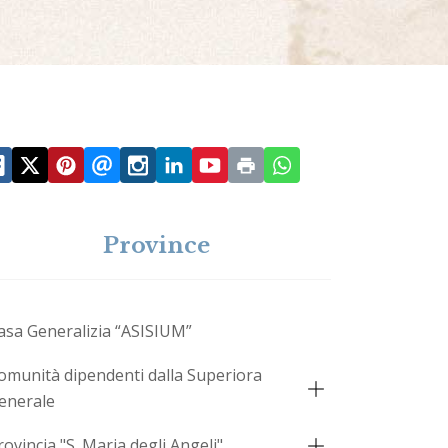
Province
asa Generalizia “ASISIUM”
omunità dipendenti dalla Superiora
enerale
rovincia "S. Maria degli Angeli"