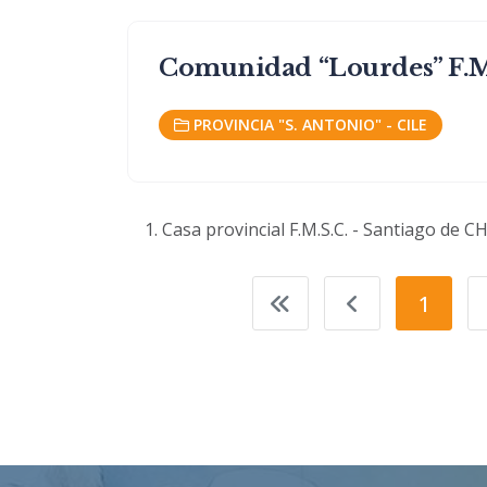
Comunidad “Lourdes” F.M.
PROVINCIA "S. ANTONIO" - CILE
Casa provincial F.M.S.C. - Santiago de C
1