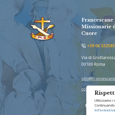
Francescane
Missionarie 
Cuore
+39 06 332583
Via di Grottaross
00189 Roma
sito@francescane
comunicazione@f
Rispett
Utilizziamo i 
Facebook
Vimeo
Continuando a 
Informativa