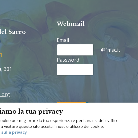
Webmail
del Sacro
Email
@fmsc.it
1
Password
a, 301
.org
rancescane.org
iamo la tua privacy
cookie per migliorare la tua esperienza e per l'analisi del traffico.
Youtube
visitare questo sito accetti il nostro utilizzo dei cookie.
 sulla privacy