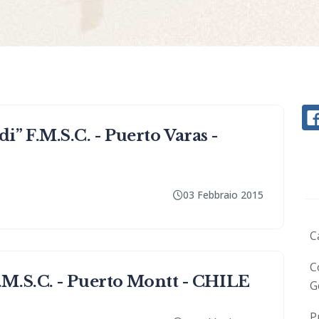
 F.M.S.C. - Puerto Varas -
03 Febbraio 2015
C
C
M.S.C. - Puerto Montt - CHILE
G
P