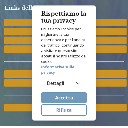
Links della Congregazione
Rispettiamo la
tua privacy
Provincia "St. Francis"
Utilizziamo i cookie per
Provincia "M. Immacolata"
migliorare la tua
esperienza e per l'analisi
Provincia "S. Antonio"
del traffico. Continuando
Provincia "S. Elisabetta"
a visitare questo sito
accetti il nostro utilizzo dei
cookie.
Informativa sulla
privacy
Ramo ETS
Istituto Asisium
Dettagli
Accetta
Cookie & Privacy Policy
Rifiuta