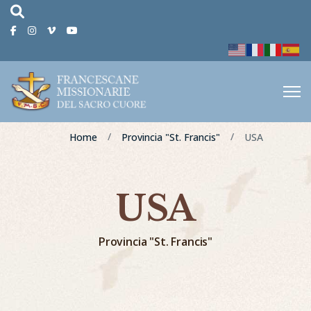
fas
fa-
Facebook
Instagram
Vimeo
Youtube
magnifying-
glass
Home
Provincia "St. Francis"
USA
USA
Provincia "St. Francis"