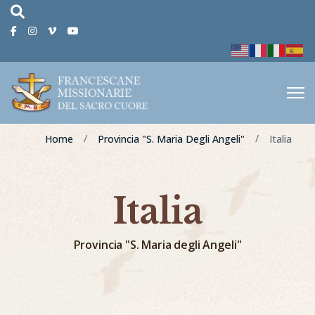
fas
fa-
Facebook
Instagram
Vimeo
Youtube
magnifying-
glass
Home
Provincia "S. Maria Degli Angeli"
Italia
Italia
Provincia "S. Maria degli Angeli"