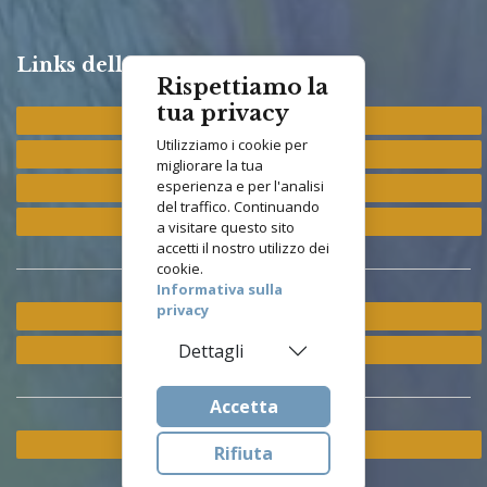
Links della Congregazione
Rispettiamo la
tua privacy
Provincia "St. Francis"
Utilizziamo i cookie per
Provincia "M. Immacolata"
migliorare la tua
esperienza e per l'analisi
Provincia "S. Antonio"
del traffico. Continuando
Provincia "S. Elisabetta"
a visitare questo sito
accetti il nostro utilizzo dei
cookie.
Informativa sulla
privacy
Ramo ETS
Istituto Asisium
Dettagli
Accetta
Cookie & Privacy Policy
Rifiuta