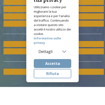
tua privacy
Provincia "St. Francis"
Utilizziamo i cookie per
Provincia "M. Immacolata"
migliorare la tua
esperienza e per l'analisi
Provincia "S. Antonio"
del traffico. Continuando
Provincia "S. Elisabetta"
a visitare questo sito
accetti il nostro utilizzo dei
cookie.
Informativa sulla
privacy
Ramo ETS
Istituto Asisium
Dettagli
Accetta
Cookie & Privacy Policy
Rifiuta
© 2026
francescane.org
is Powered by
Vicis.it