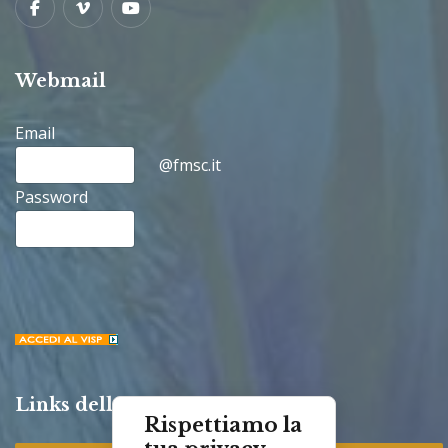
Facebook
Vimeo
Youtube
Webmail
Email
@fmsc.it
Password
Links della Congregazione
Rispettiamo la