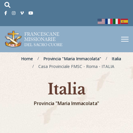
fas
fa-
Facebook
Instagram
Vimeo
Youtube
magnifying-
glass
Home
Provincia "Maria Immacolata"
Italia
Casa Provinciale FMSC - Roma - ITALIA
Italia
Provincia "Maria Immacolata"