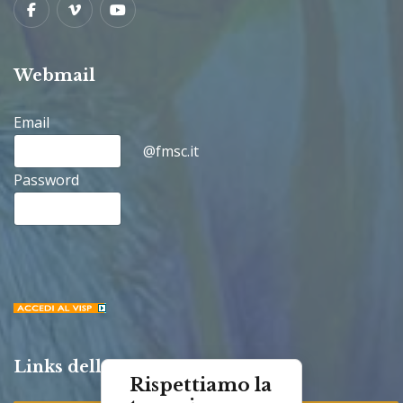
Facebook
Vimeo
Youtube
Webmail
Email
@fmsc.it
Password
Links della Congregazione
Rispettiamo la