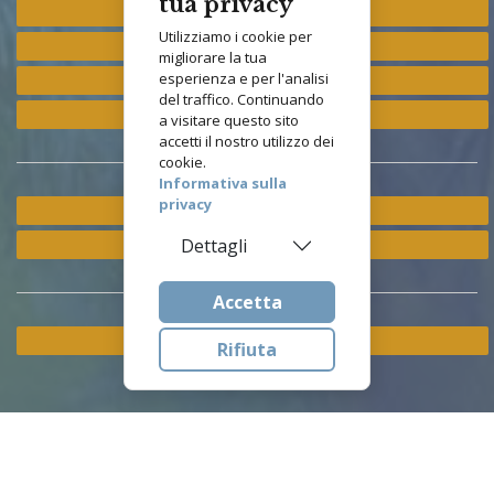
tua privacy
Provincia "St. Francis"
Utilizziamo i cookie per
Provincia "M. Immacolata"
migliorare la tua
esperienza e per l'analisi
Provincia "S. Antonio"
del traffico. Continuando
Provincia "S. Elisabetta"
a visitare questo sito
accetti il nostro utilizzo dei
cookie.
Informativa sulla
privacy
Ramo ETS
Istituto Asisium
Dettagli
Accetta
Cookie & Privacy Policy
Rifiuta
© 2026
francescane.org
is Powered by
Vicis.it