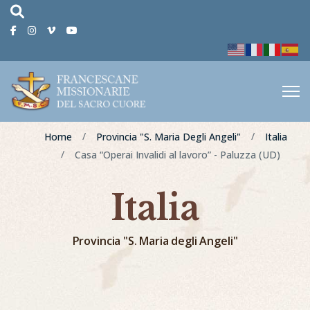
fas
fa-
Facebook
Instagram
Vimeo
Youtube
magnifying-
glass
Home
Provincia "S. Maria Degli Angeli"
Italia
Casa “Operai Invalidi al lavoro” - Paluzza (UD)
Italia
Provincia "S. Maria degli Angeli"