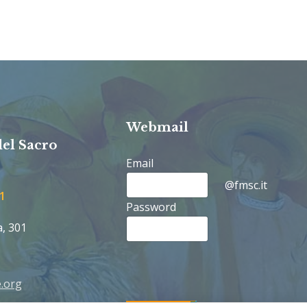
Webmail
del Sacro
Email
@fmsc.it
1
Password
a, 301
.org