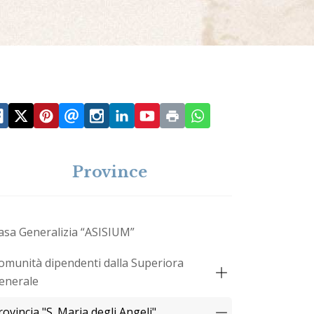
Province
asa Generalizia “ASISIUM”
omunità dipendenti dalla Superiora
enerale
rovincia "S. Maria degli Angeli"