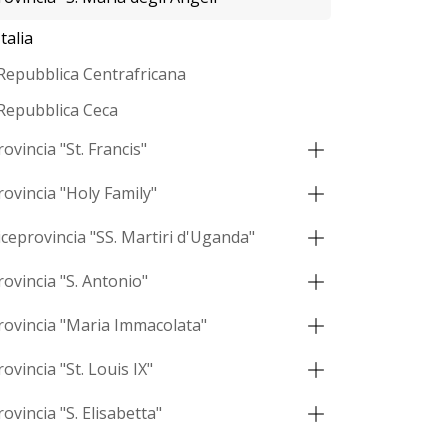
Italia
Repubblica Centrafricana
Repubblica Ceca
rovincia "St. Francis"
rovincia "Holy Family"
iceprovincia "SS. Martiri d'Uganda"
rovincia "S. Antonio"
rovincia "Maria Immacolata"
rovincia "St. Louis IX"
rovincia "S. Elisabetta"