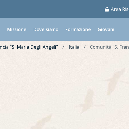
Area Ris
o
Missione
Dove siamo
Formazione
Giovani
ncia "S. Maria Degli Angeli"
Italia
Comunità “S. Fran