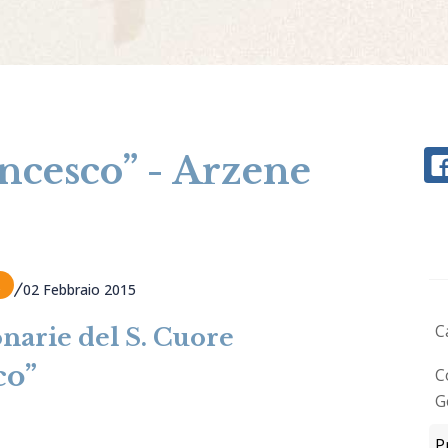
ncesco” - Arzene
02 Febbraio 2015
C
narie del S. Cuore
co”
C
G
P