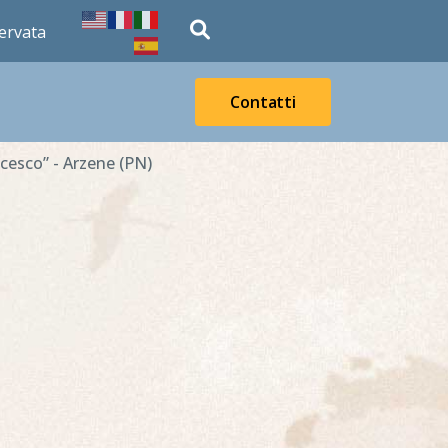
fas
ervata
fa-
magnifying-
Contatti
glass
cesco” - Arzene (PN)