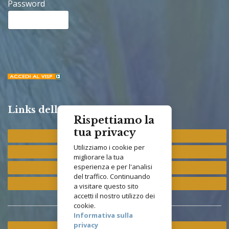
Password
Links della Congregazione
Rispettiamo la
tua privacy
Provincia "St. Francis"
Utilizziamo i cookie per
Provincia "M. Immacolata"
migliorare la tua
esperienza e per l'analisi
Provincia "S. Antonio"
del traffico. Continuando
Provincia "S. Elisabetta"
a visitare questo sito
accetti il nostro utilizzo dei
cookie.
Informativa sulla
privacy
Ramo ETS