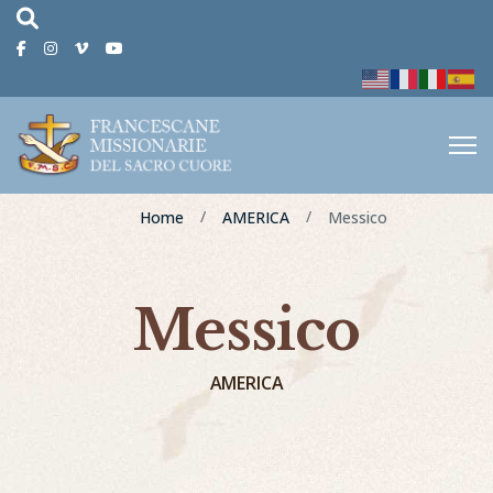
fas
fa-
Facebook
Instagram
Vimeo
Youtube
magnifying-
glass
Home
AMERICA
Messico
Messico
AMERICA