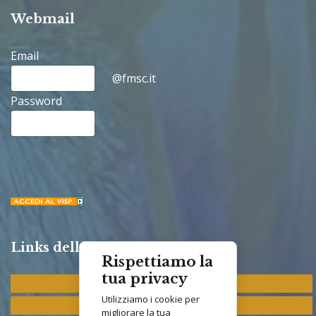
Webmail
Email
@fmsc.it
Password
Links della Congregazione
Rispettiamo la
tua privacy
Provincia "St. Francis"
Utilizziamo i cookie per
Provincia "M. Immacolata"
migliorare la tua