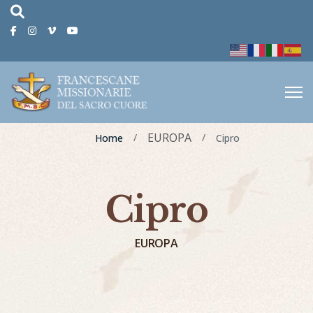
fas
fa-
Facebook
Instagram
Vimeo
Youtube
magnifying-
glass
EUROPA
Home
Cipro
Cipro
EUROPA