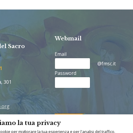
Webmail
del Sacro
Email
@fmsc.it
1
Password
a, 301
.org
rancescane.org
iamo la tua privacy
cookie per migliorare la tua esperienza e per l'analisi del traffico.