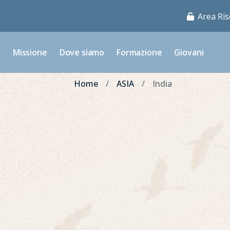
Area Ris
o
Missione
Dove siamo
Formazione
Giovani
Home
ASIA
India