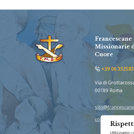
Francescane
Missionarie 
Cuore
+39 06 332583
Via di Grottaross
00189 Roma
sito@francescane
comunicazione@f
Rispett
Utilizziamo i 