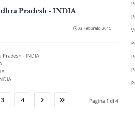
P
ndhra Pradesh - INDIA
P
03 Febbraio 2015
V
P
a Pradesh - INDIA
P
A
P
IA
INDIA
P
3
4
Pagina 1 di 4