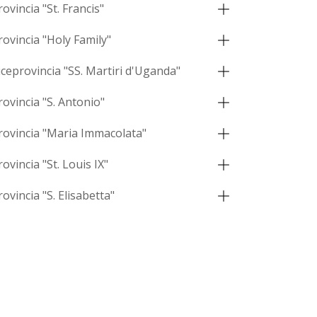
rovincia "St. Francis"
rovincia "Holy Family"
iceprovincia "SS. Martiri d'Uganda"
rovincia "S. Antonio"
rovincia "Maria Immacolata"
rovincia "St. Louis IX"
rovincia "S. Elisabetta"