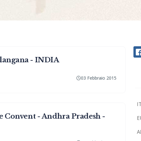
elangana - INDIA
03 Febbraio 2015
I
re Convent - Andhra Pradesh -
E
A