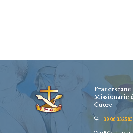
Francescane
Missionarie 
Cuore
+39 06 332583
Via di Grottaross