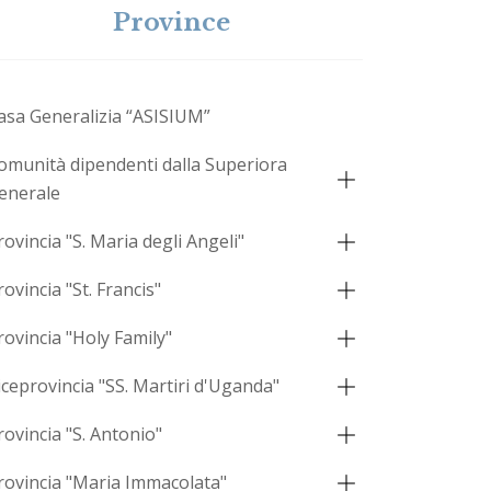
Province
asa Generalizia “ASISIUM”
omunità dipendenti dalla Superiora
enerale
rovincia "S. Maria degli Angeli"
rovincia "St. Francis"
rovincia "Holy Family"
iceprovincia "SS. Martiri d'Uganda"
rovincia "S. Antonio"
rovincia "Maria Immacolata"