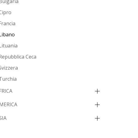
Bulgaria
Cipro
Francia
Libano
Lituania
Repubblica Ceca
Svizzera
Turchia
FRICA
MERICA
SIA