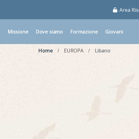
Area Ris
o
Missione
Dove siamo
Formazione
Giovani
Home
EUROPA
Libano