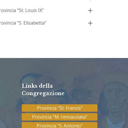
rovincia "St. Louis IX"
rovincia "S. Elisabetta"
Links della
Congregazione
Provincia "St. Francis"
Provincia "M. Immacolata"
Provincia "S. Antonio"