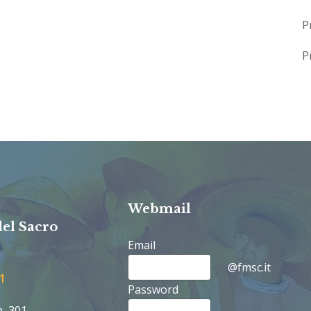
P
P
Webmail
del Sacro
Email
@fmsc.it
1
Password
a, 301